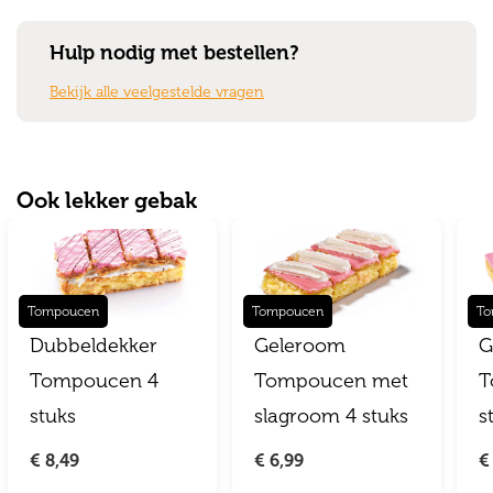
Hulp nodig met bestellen?
Bekijk alle veelgestelde vragen
Ook lekker gebak
Tompoucen
Tompoucen
To
Dubbeldekker
Geleroom
G
Tompoucen 4
Tompoucen met
T
stuks
slagroom 4 stuks
s
€ 8,49
€ 6,99
€