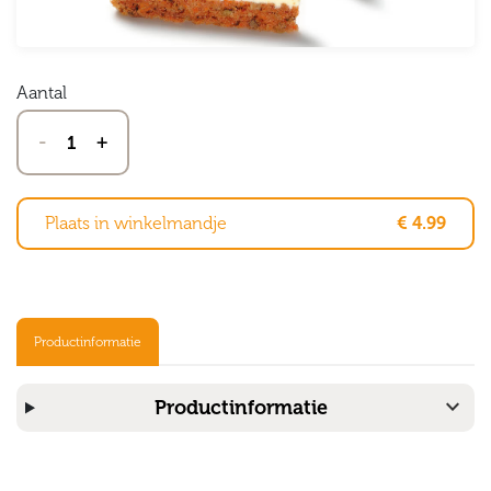
Aantal
-
+
Plaats in winkelmandje
€ 4.99
Productinformatie
expand_more
Productinformatie