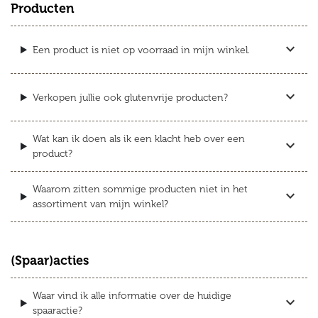
Producten
expand_more
Een product is niet op voorraad in mijn winkel.
expand_more
Verkopen jullie ook glutenvrije producten?
Wat kan ik doen als ik een klacht heb over een
expand_more
product?
Waarom zitten sommige producten niet in het
expand_more
assortiment van mijn winkel?
(Spaar)acties
Waar vind ik alle informatie over de huidige
expand_more
spaaractie?