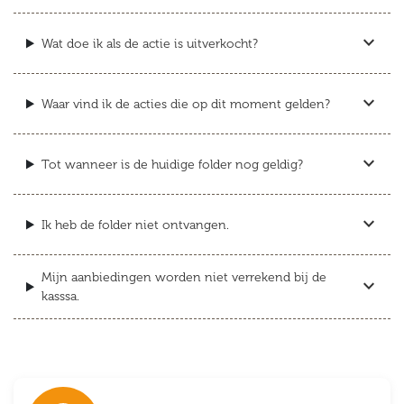
expand_more
Wat doe ik als de actie is uitverkocht?
expand_more
Waar vind ik de acties die op dit moment gelden?
expand_more
Tot wanneer is de huidige folder nog geldig?
expand_more
Ik heb de folder niet ontvangen.
Mijn aanbiedingen worden niet verrekend bij de
expand_more
kasssa.