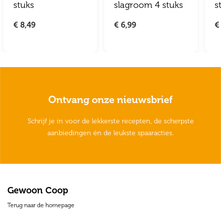
stuks
slagroom 4 stuks
s
€ 8,49
€ 6,99
€
Ontvang onze nieuwsbrief
Schrijf je in voor de lekkerste recepten, de scherpste
aanbiedingen én de leukste spaaracties.
Gewoon Coop
Terug naar de homepage