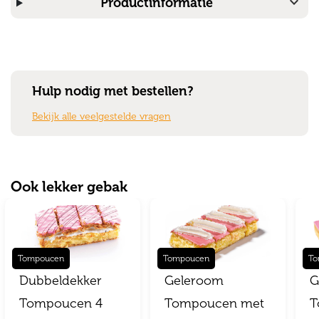
expand_more
Productinformatie
Hulp nodig met bestellen?
Bekijk alle veelgestelde vragen
Ook lekker gebak
Tompoucen
Tompoucen
To
Dubbeldekker
Geleroom
G
Tompoucen 4
Tompoucen met
T