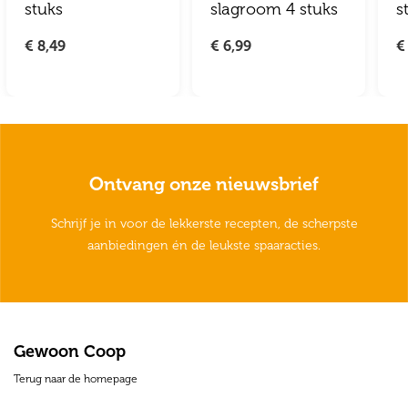
stuks
slagroom 4 stuks
s
€ 8,49
€ 6,99
€
Ontvang onze nieuwsbrief
Schrijf je in voor de lekkerste recepten, de scherpste
aanbiedingen én de leukste spaaracties.
Gewoon Coop
Terug naar de homepage