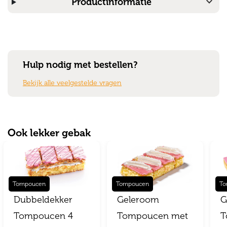
expand_more
Productinformatie
Hulp nodig met bestellen?
Bekijk alle veelgestelde vragen
Ook lekker gebak
Tompoucen
Tompoucen
To
Dubbeldekker
Geleroom
G
Tompoucen 4
Tompoucen met
T