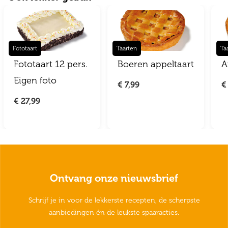
Fototaart
Taarten
Ta
Fototaart 12 pers.
Boeren appeltaart
A
Eigen foto
€ 7,99
€
€ 27,99
Ontvang onze nieuwsbrief
Schrijf je in voor de lekkerste recepten, de scherpste
aanbiedingen én de leukste spaaracties.