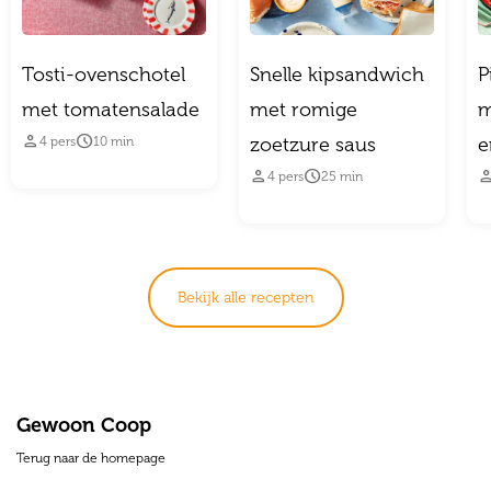
Tosti-ovenschotel
Snelle kipsandwich
P
met tomatensalade
met romige
m


zoetzure saus
e
4
pers
10
min


4
pers
25
min
Bekijk alle recepten
Gewoon Coop
Terug naar de homepage