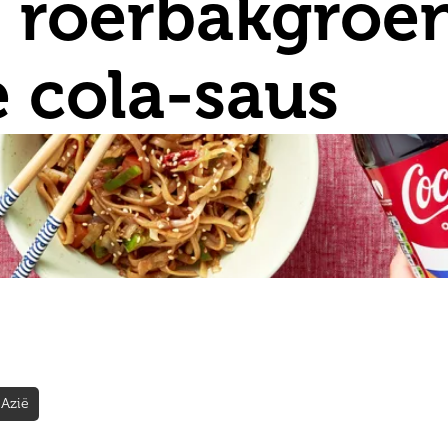
 roerbakgroen
e cola-saus
Azië