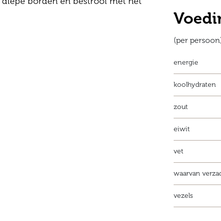
 diepe borden en bestrooi met het
Voedi
(per persoon
energie
koolhydraten
zout
eiwit
vet
waarvan verza
vezels