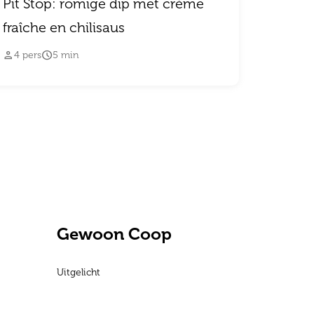
Pit Stop: romige dip met crème
fraîche en chilisaus


4
pers
5
min
Gewoon Coop
Uitgelicht