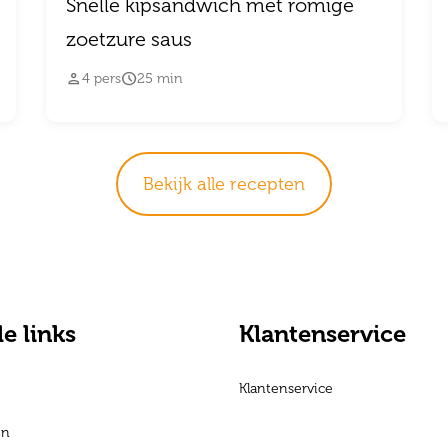
Snelle kipsandwich met romige
zoetzure saus


4
pers
25
min
Bekijk alle recepten
le links
Klantenservice
Klantenservice
en