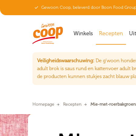

Gewoon Coop, beleverd door Boon Food Grou
Winkels
Recepten
Ui
Veiligheidswaarschuwing:
De g’woon hondenv
adult brok is saus rund en kattenvoer adult b
de producten kunnen stukjes zacht blauw plas
Homepage
Recepten
Mie-met-roerbakgroent