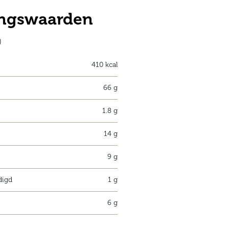
ngswaarden
)
410 kcal
66 g
1.8 g
14 g
9 g
digd
1 g
6 g