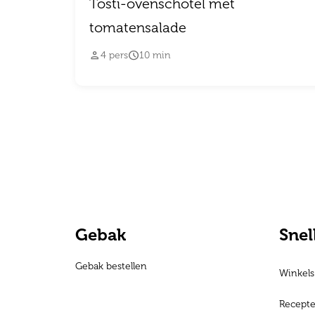
Tosti-ovenschotel met
tomatensalade


4
pers
10
min
Gebak
Snel
Gebak bestellen
Winkels
Recept