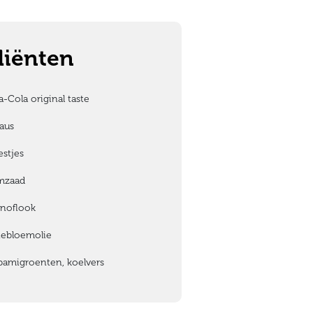
diënten
appenlijstje
-Cola original taste
aus
stjes
mzaad
 knoflook
ebloemolie
bamigroenten, koelvers