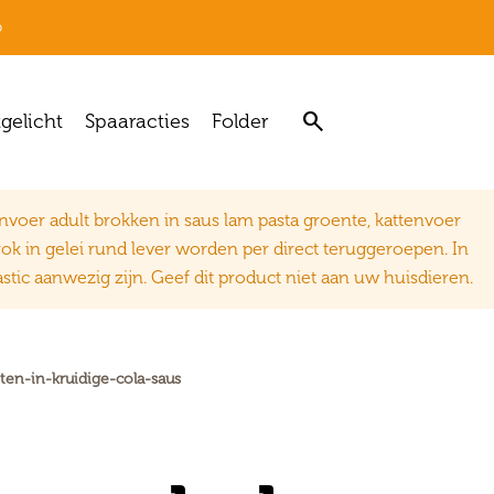
p

tgelicht
Spaaracties
Folder
oer adult brokken in saus lam pasta groente, kattenvoer
rok in gelei rund lever worden per direct teruggeroepen. In
tic aanwezig zijn. Geef dit product niet aan uw huisdieren.
en-in-kruidige-cola-saus