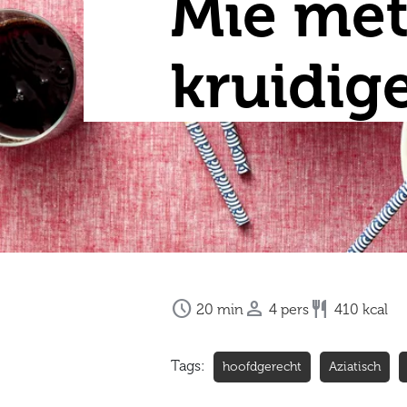
Mie met
kruidig



20
min
4
pers
410
kcal
Tags:
hoofdgerecht
Aziatisch