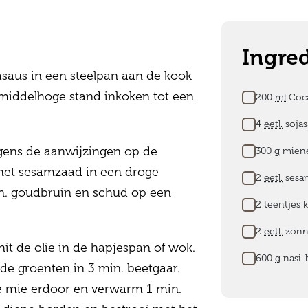
Ingre
asaus in een steelpan aan de kook
Boodsch
 middelhoge stand inkoken tot een
200
ml
Coca
4
eetl.
sojas
gens de aanwijzingen op de
300
g
miene
 het sesamzaad in een droge
2
eetl.
sesa
n. goudbruin en schud op een
2 teentjes
2
eetl.
zonn
rhit de olie in de hapjespan of wok.
600
g
nasi-
de groenten in 3 min. beetgaar.
e mie erdoor en verwarm 1 min.