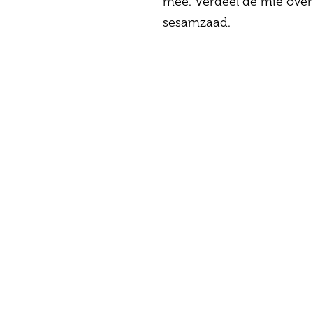
mee. Verdeel de mie over
sesamzaad.