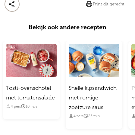


Print dit gerecht
Bekijk ook andere recepten
Tosti-ovenschotel
Snelle kipsandwich
P
met tomatensalade
met romige
m


zoetzure saus
e
4
pers
10
min


4
pers
25
min